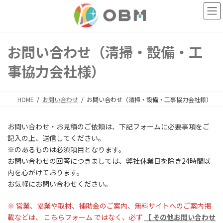
コ
ナ
ン
ビ
テ
ゲ
ン
ー
ツ
シ
お問い合わせ（清掃・設備・工
へ
ョ
ス
ン
事協力会社様）
キ
に
ッ
移
プ
動
HOME
お問い合わせ
お問い合わせ（清掃・設備・工事協力会社様）
お問い合わせ・お見積のご依頼は、下記フォームに必要事項をご
記入の上、送信してください。
※のあるものは必須項目となります。
お問い合わせの回答につきましては、弊社休業日を除き24時間以
内を心がけております。
お気軽にお問い合わせください。
※ 営業、協業や取材、補助金のご案内、無料サイトへのご案内掲
載などは、 こちらフォーム ではなく、必ず
【 その他お問い合わせ