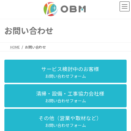
コ
ナ
ン
ビ
テ
ゲ
ン
ー
ツ
シ
お問い合わせ
へ
ョ
ス
ン
キ
に
HOME
お問い合わせ
ッ
移
プ
動
サービス検討中のお客様
お問い合わせフォーム
清掃・設備・工事協力会社様
お問い合わせフォーム
その他（営業や取材など）
お問い合わせフォーム