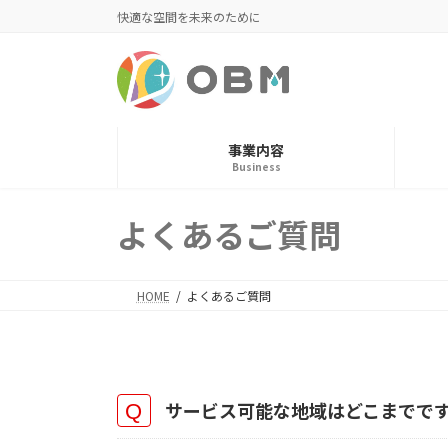
コ
ナ
快適な空間を未来のために
ン
ビ
テ
ゲ
ン
ー
ツ
シ
へ
ョ
事業内容
ス
ン
Business
キ
に
ッ
移
よくあるご質問
プ
動
HOME
よくあるご質問
サービス可能な地域はどこまでで