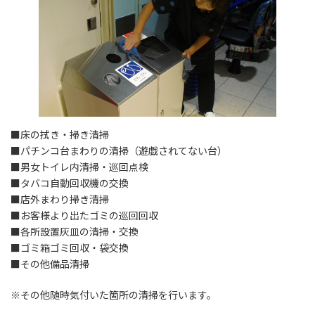
■床の拭き・掃き清掃
■パチンコ台まわりの清掃（遊戯されてない台）
■男女トイレ内清掃・巡回点検
■タバコ自動回収機の交換
■店外まわり掃き清掃
■お客様より出たゴミの巡回回収
■各所設置灰皿の清掃・交換
■ゴミ箱ゴミ回収・袋交換
■その他備品清掃
※その他随時気付いた箇所の清掃を行います。