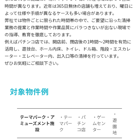
時間が異なります。近年は365日無休の店舗も増えており、曜日に
よって仕様や手順が異なるケースも多い場合があります。
弊社では物件ごとに限られた時間帯の中で、ご要望に沿った清掃
業務の提案と作業時間や作業品質にバラつきないが出ない現場で
の指導、教育を徹底しております。
例えばパチンコ店では、開店前、閉店後の1時間〜2時間を有効に
活用し、遊技台、ホール内床、トイレ、ドル箱、階段・エスカレ
ーター・エレベーター内、出入口等の清掃を行っています。
ぜひお気軽にご相談下さい。
対象物件例
・
テーマパーク・ア
・テー
・パ
・ゲー
遊
ミューズメント施
マパー
チン
ムセン
園
設
ク
コ店
ター
地