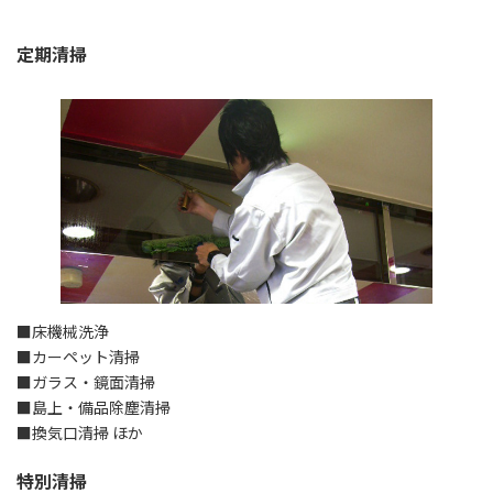
定期清掃
■床機械洗浄
■カーペット清掃
■ガラス・鏡面清掃
■島上・備品除塵清掃
■換気口清掃 ほか
特別清掃