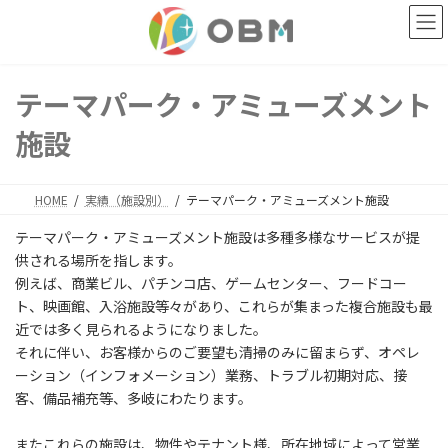
コ
ナ
ン
ビ
テ
ゲ
ン
ー
ツ
シ
テーマパーク・アミューズメント
へ
ョ
ス
ン
施設
キ
に
ッ
移
プ
動
HOME
実績（施設別）
テーマパーク・アミューズメント施設
テーマパーク・アミューズメント施設は多種多様なサービスが提
供される場所を指します。
例えば、商業ビル、パチンコ店、ゲームセンター、フードコー
ト、映画館、入浴施設等々があり、これらが集まった複合施設も最
近では多く見られるようになりました。
それに伴い、お客様からのご要望も清掃のみに留まらず、オペレ
ーション（インフォメーション）業務、トラブル初期対応、接
客、備品補充等、多岐にわたります。
またこれらの施設は、物件やテナント様、所在地域によって営業