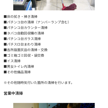
■床の拭き・掃き清掃
■パチンコ台の清掃（ナンバーランプ含む）
■パチンコ台カウンター清掃
■タバコ自動回収機の清掃
■パチンコ台ガラス清掃
■パチスロ台まわり清掃
■各所設置灰皿の清掃・交換
■ゴミ箱ゴミ回収・袋交換
■イス清掃
■男女トイレ内清掃
■その他備品清掃
※その他随時気付いた箇所の清掃を行います。
営業中清掃