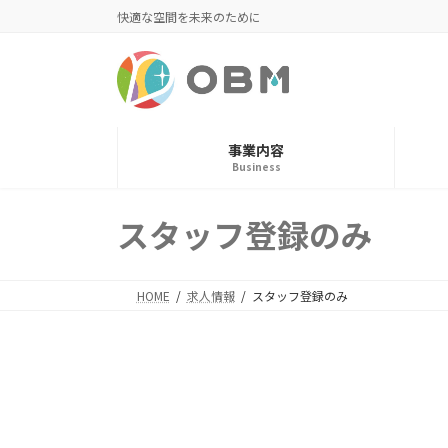
コ
ナ
快適な空間を未来のために
ン
ビ
テ
ゲ
ン
ー
ツ
シ
へ
ョ
事業内容
ス
ン
Business
キ
に
ッ
移
スタッフ登録のみ
プ
動
HOME
求人情報
スタッフ登録のみ