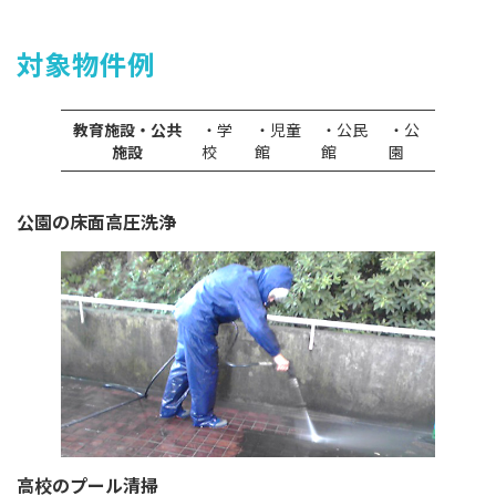
対象物件例
教育施設・公共
・学
・児童
・公民
・公
施設
校
館
館
園
公園の床面高圧洗浄
高校のプール清掃