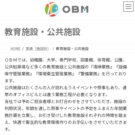
コ
ナ
ン
ビ
テ
ゲ
ン
ー
ツ
シ
教育施設・公共施設
へ
ョ
ス
ン
キ
に
HOME
実績（施設別）
教育施設・公共施設
ッ
移
プ
動
ＯＢＭでは、幼稚園、大学、専門学校、図書館、体育館、公園、
公共駐車場など多くの教育施設と公共施設の『清掃業務』『設備
保守管理業務』『環境衛生管理業務』『警備業務』を行っており
ます。
公共施設はたくさんの人が訪れるうえイベントや祭事もあり、通
常のオフィスビルとは違う業務工程が必要となります。
当社では予めご担当者様とお打合わせをさせていただき、施設の
利用状況、年間を通した祭事やイベントの予定をふまえた年間業
務計画を立案し、お引き受けした教育施設それぞれの特徴を踏ま
え、快適で衛生的な教育環境作りのお手伝いをさせていただきま
す。